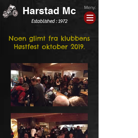
Harstad Mc
Meny:
Established : 1972
Noen glimt fra klubbens
Høstfest oktober 2019.