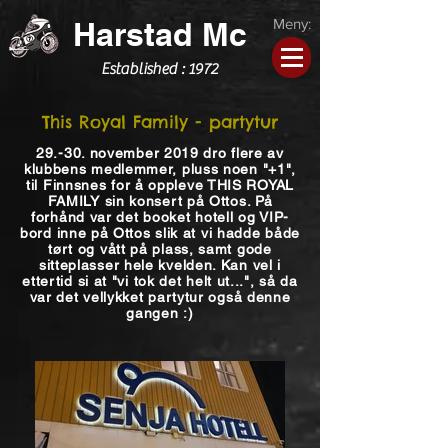
Harstad Mc
Meny:
Established : 1972
This Royal Family - partytur
29.-30. november 2019 dro flere av
klubbens medlemmer, pluss noen "+1",
til Finnsnes for å oppleve THIS ROYAL
FAMILY sin konsert på Ottos. På
forhånd var det booket hotell og VIP-
bord inne på Ottos slik at vi hadde både
tørt og vått på plass, samt gode
sitteplasser hele kvelden. Kan vel i
ettertid si at "vi tok det helt ut...", så da
var det vellykket partytur også denne
gangen :)